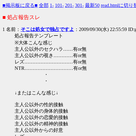
■掲示板に戻る■
全部
1-
101-
201-
301-
最新50
read.htmlに切
■ 処占報告スレ
1 名前：
そこは処女で独占ですよ
：2009/09/30(水) 22:55:59 ID
処占報告テンプレート
※大体こんな感じ
主人公以外のセクハラ……有or無
主人公以外の覗き…………有or無
レズ…………………………有or無
NTR…………………………有or無
・
・
↓またはこんな感じ↓
主人公以外の性的接触
主人公以外の身体的接触
主人公以外の恋愛的接触
主人公以外の精神的接触
主人公以外からの好意