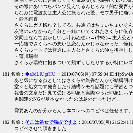
個別で主人公に告白してくる電波女(立ち絵有り)が登
その際にあいつらパンツ見えてるんじゃね？的な発言が
ちなみに電波女は主人公に振られた後、モブ男子に痛い
・鈴木絢香
さくらにガチ惚れ？してる。共通ではちょいちょいそん
友達のいなかった自分と一緒にいてくれたさくらに依存
女同士なんておかしいし叶わぬ想い→(中略)→主人公
一応後でさくらへの想いは恋なんかじゃなかった、憧れ
さくらルートでは普通に主人公とさくらの仲を後押しし
・蓮川瑞樹
さくらが瑞樹に抱きついて頬ずりしたりするが特にレズ
181 名前：
◆a0dLIUgfHU
：2010/07/05(月) 07:59:04 ID:HpSw4J
あと気になる点としてはさくらや絢香なんかが結構明け
堂々と処女です発言したり結構シモな話題にも平然とつ
報告の文章だけ見て受ける印象と実際やった印象はおそ
男関連のNGが基本なかったのは意外だったけど。
需要あんのか分からんし本スレへのコピペは任せます。
182 名前：
そこは処女で独占ですよ
：2010/07/05(月) 21:22:41 
コピペさせて頂きました