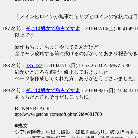
「メインヒロインが無事ならサブヒロインの惨状には目
187 名前：
そこは処女で独占ですよ
：2010/07/10(土) 00:41:49 
以上です。
新作もちょこちょこやってるんだけど
全キャラ攻略する前に投げるのばかりであまり報告でき
188 名前：
185-187
：2010/07/11(日) 13:53:26 ID:ATMKZ1d30
細かいところを追記・修正しておきました。
ページを作成してくれた方、ありがとうございました。
189 名前：
そこは処女で独占ですよ
：2010/08/01(日) 23:04:33 
あっちだと荒れそうだしこっちに。
BUNNYBLACK
ttp://www.getchu.com/soft.phtml?id=681780
■処女
シア(冒険者。中出し破瓜。破瓜血絵あり。破瓜描写あり