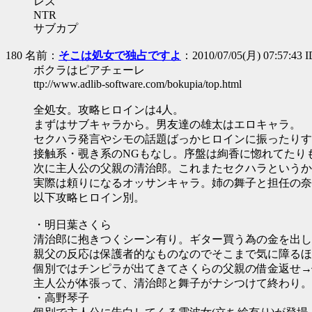
レズ
NTR
サブカプ
180 名前：
そこは処女で独占ですよ
：2010/07/05(月) 07:57:43 
ボクラはピアチェーレ
ttp://www.adlib-software.com/bokupia/top.html
全処女。攻略ヒロインは4人。
まずはサブキャラから。男友達の雄太はエロキャラ。
セクハラ発言やシモの話題ばっかヒロインに振ったりす
接触系・覗き系のNGもなし。序盤は絢香に惚れてたり
次に主人公の父親の清治郎。これまたセクハラというか
実際は頼りになるオッサンキャラ。姉の舞子と担任の奈
以下攻略ヒロイン別。
・明日葉さくら
清治郎に抱きつくシーン有り。ギター買う為の金を出し
親父の反応は保護者的なものなのでそこまで気に障るほ
個別ではチンピラが出てきてさくらの父親の借金返せ→
主人公が体張って、清治郎と舞子がナシつけて終わり。
・高野琴子