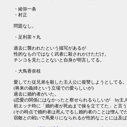
・綾弥一条
・村正
問題なし。
・足利茶々丸
過去に襲われたという描写があるが
性的なものではなく武者に殺されかけただけ。
チンコを見たことないと自身が明言してる。
・大鳥香奈枝
愛してた従兄弟を殺した主人公に復讐しようとしてる。
(将来の義姉という立場での愛らしいが)
過去に婚約者がいた。
(恋愛の関係にはなかったと察せられるらしいが by主人
初エッチ時に「婚約者が死ぬまで操を立ててた」と言う
(その時点で婚約者は死んでるし婚約者のことは憎んでた
宿敵との戦いで馬乗りになられるが性的なことには及ば