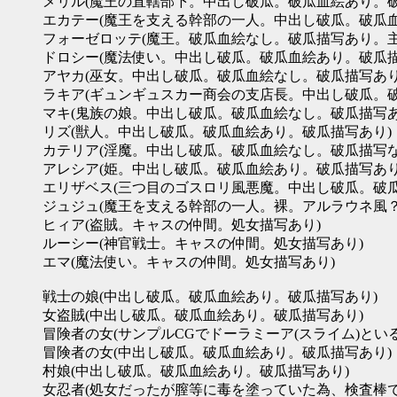
メリル(魔王の直轄部下。中出し破瓜。破瓜血絵あり。破
エカテー(魔王を支える幹部の一人。中出し破瓜。破瓜
フォーゼロッテ(魔王。破瓜血絵なし。破瓜描写あり。
ドロシー(魔法使い。中出し破瓜。破瓜血絵あり。破瓜描
アヤカ(巫女。中出し破瓜。破瓜血絵なし。破瓜描写あり
ラキア(ギュンギュスカー商会の支店長。中出し破瓜。
マキ(鬼族の娘。中出し破瓜。破瓜血絵なし。破瓜描写あ
リズ(獣人。中出し破瓜。破瓜血絵あり。破瓜描写あり)
カテリア(淫魔。中出し破瓜。破瓜血絵なし。破瓜描写
アレシア(姫。中出し破瓜。破瓜血絵あり。破瓜描写あり
エリザベス(三つ目のゴスロリ風悪魔。中出し破瓜。破
ジュジュ(魔王を支える幹部の一人。裸。アルラウネ風
ヒィア(盗賊。キャスの仲間。処女描写あり)
ルーシー(神官戦士。キャスの仲間。処女描写あり)
エマ(魔法使い。キャスの仲間。処女描写あり)
戦士の娘(中出し破瓜。破瓜血絵あり。破瓜描写あり)
女盗賊(中出し破瓜。破瓜血絵あり。破瓜描写あり)
冒険者の女(サンプルCGでドーラミーア(スライム)と
冒険者の女(中出し破瓜。破瓜血絵あり。破瓜描写あり)
村娘(中出し破瓜。破瓜血絵あり。破瓜描写あり)
女忍者(処女だったが膣等に毒を塗っていた為、検査棒で