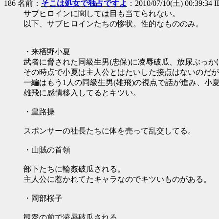
186 名前：
そこは処女で独占ですよ
：2010/07/10(土) 00:39:34 
サブヒロインに関しては目も当てられない。
以下、サブヒロインたちの惨状。性的なもののみ。
・来栖野小夏
武者に脅された同級生男(忠保)に凌辱破瓜、放尿ぶっか
その時点で小夏は主人公とはたいした接点はないのだが
一編はもう1人の同級生男(雄飛)の視点で話が進み、小
雄飛に感情移入してるとキツい。
・皇路操
スポンサーの社長たちに体を売って乱交してる。
・山賊の首領
部下たちに輪姦破瓜される。
主人公に惹かれてたキャラなのでキツいものがある。
・岡部桜子
観衆の前で凌辱破瓜される。