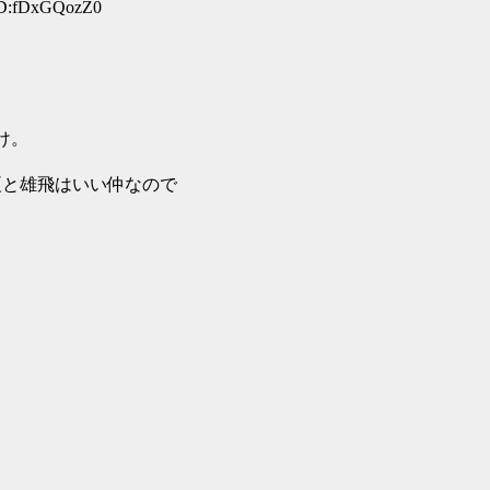
ID:fDxGQozZ0
け。
夏と雄飛はいい仲なので