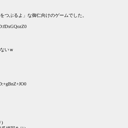
をつぶるよ」な御仁向けのゲームでした。
ID:fDxGQozZ0
ないｗ
ID:+gBnZ+JO0
)