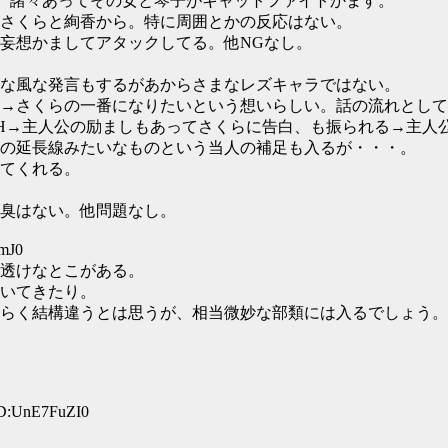
場。諸々あってその女と琴子がキャットファイトかます。
さくらと絢香から。特に周囲とかの反応はない。
妄想かましてアタックしてる。他NGなし。
な風な発言もするがあからさまなレズキャラではない。
→さくらの一番になりたいという想いらしい。話の流れとして
とH→主人公の励ましもあってさくらに告白、も振られる→主人
の延長線みたいなものという当人の補足も入るが・・・。
てくれる。
臭はない。他問題なし。
mJ0
透けなとこがある。
いてきたり。
らく結構違うとは思うが、相当微妙な部類には入るでしょう。
ID:UnE7FuZI0