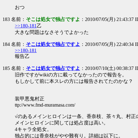
おつ
183 名前：
そこは処女で独占ですよ
：2010/07/05(月) 21:43:37 
>>180-181
乙
大きな問題はなさそうでよかった
184 名前：
そこは処女で独占ですよ
：2010/07/05(月) 22:40:34
>>180-181
報告乙
185 名前：
そこは処女で独占ですよ
：2010/07/10(土) 00:38:37 
旧作ですがwikiの方に載ってなかったので報告を。
もしかして前に本スレの方には報告されてたのかな？
装甲悪鬼村正
ttp://www.fmd-muramasa.com/
√のあるメインヒロインは一条、香奈枝、茶々丸、村正
メインヒロインに関しては処占度は高い。
4キャラ全処女。
独占的には香奈枝がやや難有り。詳細は以下に。