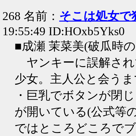
268 名前：
そこは処女で
19:55:49 ID:HOxb5Yks0
■成瀬 茉菜美(破瓜時
ヤンキーに誤解され
少女。主人公と会うま
・巨乳でボタンが閉じ
が開いている(公式等
ではところどころでブ