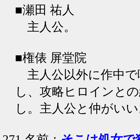
■瀬田 祐人
主人公。
■権俵 屏堂院
主人公以外に作中で
し、攻略ヒロインとの
し。主人公と仲がいい
271 名前：
そこは処女で