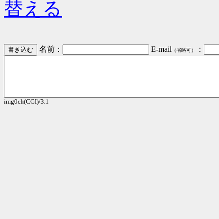
替える
名前：
E-mail
：
（省略可）
img0ch(CGI)/3.1