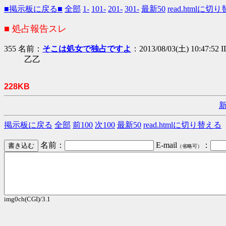
■掲示板に戻る■
全部
1-
101-
201-
301-
最新50
read.htmlに切
■ 処占報告スレ
355 名前：
そこは処女で独占ですよ
：2013/08/03(土) 10:47:52
乙乙
228KB
掲示板に戻る
全部
前100
次100
最新50
read.htmlに切り替える
名前：
E-mail
：
（省略可）
img0ch(CGI)/3.1