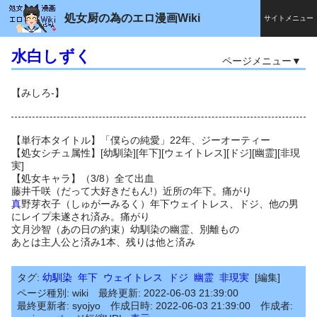
処女厨の為のエロ漫画Wiki
サイトメニュー
水白しずく
ページメニュー
【みしろ-】
【単行本タイトル】「僕らの純愛」22年、ジーオーティー
【処女シチュ属性】[幼馴染][年下][ウェイトレス][ドジ][幽霊][非現
実]
【処女キャラ】（3/8）全て出血
藤井千咲（だって大好きだもん!）近所の年下。痛がり
真
野芽衣子（しゅがーみるく）年下ウェイトレス、ドジ、他の男
にレイプ未遂され済み。痛がり
文月沙智（あの日の約束）幼馴染の幽霊、別離もの
あとは主人公と済み1本、残りは他と済み
タグ
幼馴染
年下
ウェイトレス
ドジ
幽霊
非現実
編集
ページ種別
wiki
最終更新
2022-06-03 21:39:00
最終更新者
syojyo
作成日時
2022-06-03 21:39:00
作成者