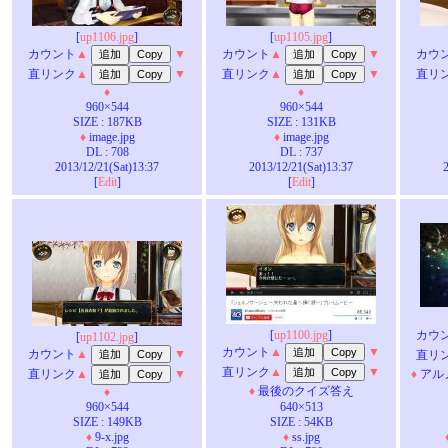
[
up1106.jpg
]
[
up1105.jpg
]
カウント
▲
▼
カウント
▲
▼
カウ
直リンク
▲
▼
直リンク
▲
▼
直リ
♦
♦
960×544
960×544
SIZE : 187KB
SIZE : 131KB
♦
image.jpg
♦
image.jpg
DL : 708
DL : 737
2013/12/21(Sat)13:37
2013/12/21(Sat)13:37
[
Edit
]
[
Edit
]
[
up1100.jpg
]
カウ
[
up1102.jpg
]
カウント
▲
▼
カウント
▲
▼
直リ
直リンク
▲
▼
直リンク
▲
▼
♦
アル
♦
最後のクイズ答え
♦
960×544
640×513
SIZE : 149KB
SIZE : 54KB
♦
9-x.jpg
♦
ss.jpg