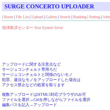
SURGE CONCERTO UPLOADER
|
Home
|
File List
|
Upload
|
Gallery
|
Search
|
Ranking
|
Setting
|
Adm
地球救済センター Noa System Sever
アップロードに関する注意点など
サージュコンチェルト専用ろだ
サージュコンチェルトと関係のないモノ
犯罪、違法なモノをアップロードした場合は
アクセス禁止などの処置を取ります
複数アップロードはHTML5対応ブラウザのみ可
ファイルを選択→Ctrlを押しながらファイルを選択
編集パスを記入→アップロード