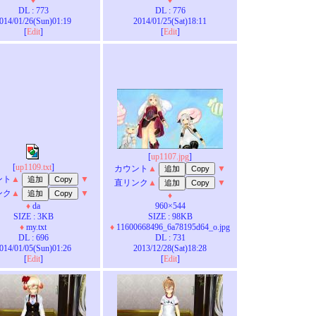
♦
♦
DL : 773
DL : 776
014/01/26(Sun)01:19
2014/01/25(Sat)18:11
[
Edit
]
[
Edit
]
[
up1107.jpg
]
[
up1109.txt
]
カウント
▲
▼
ント
▲
▼
直リンク
▲
▼
ンク
▲
▼
♦
♦
da
960×544
SIZE : 3KB
SIZE : 98KB
♦
my.txt
♦
11600668496_6a78195d64_o.jpg
DL : 696
DL : 731
014/01/05(Sun)01:26
2013/12/28(Sat)18:28
[
Edit
]
[
Edit
]