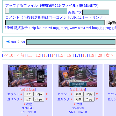
アップするファイル
（複数選択 10 ファイル / 80 MBまで）
編集パス
コメント（※複数選択時は同一コメント/URIはオートリンク ）
UP可能拡張子：zip lzh rar avi mpg mpeg wmv wma swf bmp jpg png gif
and
or
[
<< 10
] [
< 前
] [
11
] [
12
] [
13
] [
14
] [
15
] [
16
] [
17
] [
18
] [
19
] [
20
] [
次 >
] 
[
up1115.jpg
]
[
up1114.jpg
]
カウント
▲
▼
カウント
▲
▼
カウ
直リンク
▲
▼
直リンク
▲
▼
直リ
♦
連動
♦
連動
959×540
959×539
SIZE : 99KB
SIZE : 104KB