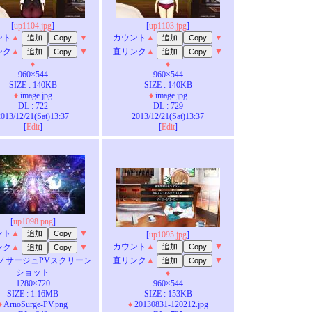
[
up1104.jpg
]
[
up1103.jpg
]
ント
▲
▼
カウント
▲
▼
ンク
▲
▼
直リンク
▲
▼
♦
♦
960×544
960×544
SIZE : 140KB
SIZE : 140KB
♦
image.jpg
♦
image.jpg
DL : 722
DL : 729
2013/12/21(Sat)13:37
2013/12/21(Sat)13:37
[
Edit
]
[
Edit
]
[
up1098.png
]
ント
▲
▼
[
up1095.jpg
]
カウント
▲
▼
ンク
▲
▼
ノサージュPVスクリーン
直リンク
▲
▼
ショット
♦
1280×720
960×544
SIZE : 1.16MB
SIZE : 153KB
♦
ArnoSurge-PV.png
♦
20130831-120212.jpg