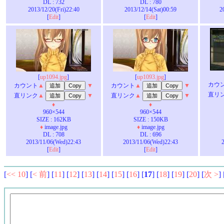
DL : 732
DL : 780
2013/12/20(Fri)22:40
2013/12/14(Sat)00:59
2
[
Edit
]
[
Edit
]
[
up1094.jpg
]
[
up1093.jpg
]
カウ
カウント
▲
▼
カウント
▲
▼
直リ
直リンク
▲
▼
直リンク
▲
▼
♦
♦
960×544
960×544
SIZE : 162KB
SIZE : 150KB
♦
image.jpg
♦
image.jpg
DL : 708
DL : 696
2013/11/06(Wed)22:43
2013/11/06(Wed)22:43
[
Edit
]
[
Edit
]
[
<< 10
] [
< 前
] [
11
] [
12
] [
13
] [
14
] [
15
] [
16
] [
17
] [
18
] [
19
] [
20
] [
次 >
] 