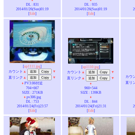
♦
♦
DL : 831
DL : 935
2014/01/26(Sun)01:19
2014/01/26(Sun)01:19
2
[
Edit
]
[
Edit
]
[
up1111.jpg
]
[
up1110.jpg
]
カウント
▲
▼
カウント
▲
▼
カウ
直リンク
▲
▼
直リンク
▲
▼
直リ
♦
PV3:06付近
♦
704×667
960×544
SIZE : 271KB
SIZE : 139KB
♦
pv306.jpg
♦
DL : 753
DL : 844
2014/01/24(Fri)23:57
2014/01/24(Fri)21:31
2
[
Edit
]
[
Edit
]