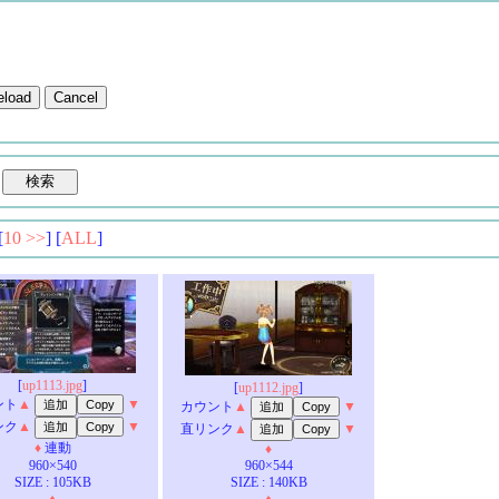
[
10 >>
] [
ALL
]
[
up1113.jpg
]
[
up1112.jpg
]
ント
▲
▼
カウント
▲
▼
ンク
▲
▼
直リンク
▲
▼
♦
連動
♦
960×540
960×544
SIZE : 105KB
SIZE : 140KB