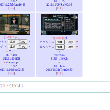
DL : 842
DL : 735
013/11/25(Mon)16:43
2013/11/09(Sat)00:16
[
Edit
]
[
Edit
]
[
up1092.jpg
]
[
up1091.jpg
]
ント
▲
▼
カウント
▲
▼
ンク
▲
▼
直リンク
▲
▼
♦
ダミー
♦
821×469
960×544
SIZE : 230KB
SIZE : 146KB
♦
dummy.jpg
♦
DL : 762
DL : 694
2013/11/02(Sat)02:56
2013/10/31(Thu)20:50
[
Edit
]
[
Edit
]
[
10 >>
] [
ALL
]