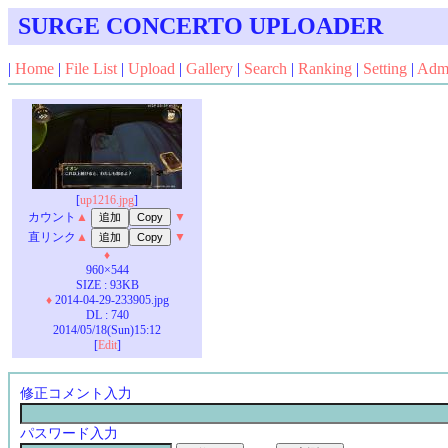
SURGE CONCERTO UPLOADER
|
Home
|
File List
|
Upload
|
Gallery
|
Search
|
Ranking
|
Setting
|
Adm
[
up1216.jpg
]
カウント
▲
▼
直リンク
▲
▼
♦
960×544
SIZE : 93KB
♦
2014-04-29-233905.jpg
DL : 740
2014/05/18(Sun)15:12
[
Edit
]
修正コメント入力
パスワード入力