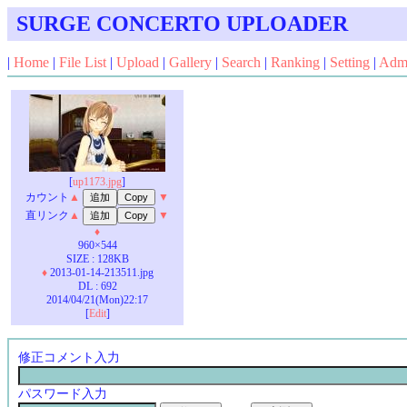
SURGE CONCERTO UPLOADER
|
Home
|
File List
|
Upload
|
Gallery
|
Search
|
Ranking
|
Setting
|
Adm
[
up1173.jpg
]
カウント
▲
▼
直リンク
▲
▼
♦
960×544
SIZE : 128KB
♦
2013-01-14-213511.jpg
DL : 692
2014/04/21(Mon)22:17
[
Edit
]
修正コメント入力
パスワード入力