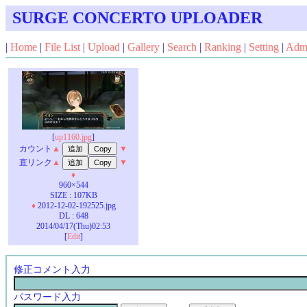
SURGE CONCERTO UPLOADER
|
Home
|
File List
|
Upload
|
Gallery
|
Search
|
Ranking
|
Setting
|
Adm
[
up1160.jpg
]
カウント
▲
▼
直リンク
▲
▼
♦
960×544
SIZE : 107KB
♦
2012-12-02-192525.jpg
DL : 648
2014/04/17(Thu)02:53
[
Edit
]
修正コメント入力
パスワード入力