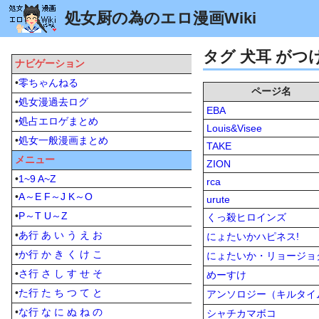
処女厨の為のエロ漫画Wiki
タグ 犬耳 が
ナビゲーション
•
零ちゃんねる
ページ名
•
処女漫過去ログ
EBA
•
処占エロゲまとめ
Louis&Visee
•
処女一般漫画まとめ
TAKE
メニュー
ZION
•
1~9
A~Z
rca
•
A～E
F～J
K～O
urute
•
P～T
U～Z
くっ殺ヒロインズ
•
あ行
あ
い
う
え
お
にょたいかハピネス!
•
か行
か
き
く
け
こ
にょたいか・リョージョク
•
さ行
さ
し
す
せ
そ
めーすけ
•
た行
た
ち
つ
て
と
アンソロジー（キルタイ
•
な行
な
に
ぬ
ね
の
シャチカマボコ