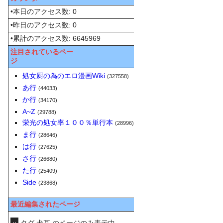
•本日のアクセス数: 0
•昨日のアクセス数: 0
•累計のアクセス数: 6645969
注目されているペー
ジ
処女厨の為のエロ漫画Wiki
(327558)
あ行
(44033)
か行
(34170)
A~Z
(29788)
栄光の処女率１００％単行本
(28996)
ま行
(28646)
は行
(27625)
さ行
(26680)
た行
(25409)
Side
(23868)
最近編集されたページ
タグ 犬耳 のページのみ表示中