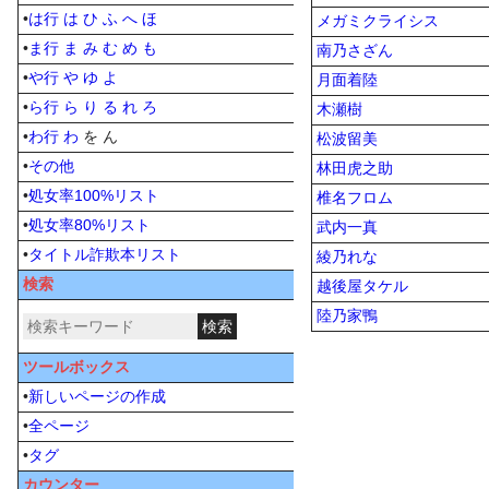
•
は行
は
ひ
ふ
へ
ほ
メガミクライシス
•
ま行
ま
み
む
め
も
南乃さざん
•
や行
や
ゆ
よ
月面着陸
•
ら行
ら
り
る
れ
ろ
木瀬樹
•
わ行
わ
を ん
松波留美
•
その他
林田虎之助
•
処女率100%リスト
椎名フロム
•
処女率80%リスト
武内一真
•
タイトル詐欺本リスト
綾乃れな
検索
越後屋タケル
陸乃家鴨
ツールボックス
•
新しいページの作成
•
全ページ
•
タグ
カウンター