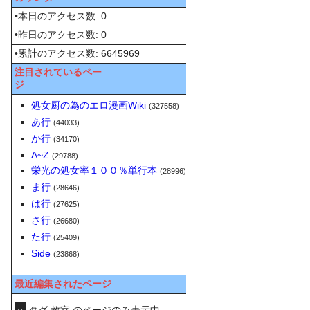
•本日のアクセス数: 0
•昨日のアクセス数: 0
•累計のアクセス数: 6645969
注目されているペー
ジ
処女厨の為のエロ漫画Wiki
(327558)
あ行
(44033)
か行
(34170)
A~Z
(29788)
栄光の処女率１００％単行本
(28996)
ま行
(28646)
は行
(27625)
さ行
(26680)
た行
(25409)
Side
(23868)
最近編集されたページ
タグ 教室 のページのみ表示中