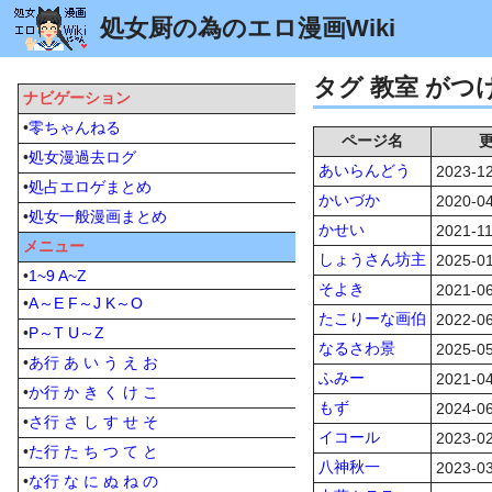
処女厨の為のエロ漫画Wiki
タグ 教室 が
ナビゲーション
•
零ちゃんねる
ページ名
•
処女漫過去ログ
あいらんどう
2023-12
•
処占エロゲまとめ
かいづか
2020-04
•
処女一般漫画まとめ
かせい
2021-11
メニュー
しょうさん坊主
2025-01
•
1~9
A~Z
そよき
2021-06
•
A～E
F～J
K～O
たこりーな画伯
2022-06
•
P～T
U～Z
なるさわ景
2025-05
•
あ行
あ
い
う
え
お
ふみー
2021-04
•
か行
か
き
く
け
こ
もず
2024-06
•
さ行
さ
し
す
せ
そ
イコール
2023-02
•
た行
た
ち
つ
て
と
八神秋一
2023-03
•
な行
な
に
ぬ
ね
の