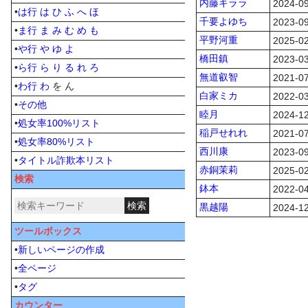
内藤キララ
2024-09
•
は行
は
ひ
ふ
へ
ほ
千要よゆち
2023-09
•
ま行
ま
み
む
め
も
平野河重
2025-02
•
や行
や
ゆ
よ
橋田鎮
2023-03
•
ら行
ら
り
る
れ
ろ
無道叡智
2021-07
•
わ行
わ
を ん
白家ミカ
2022-03
•
その他
睦月
2024-12
•
処女率100%リスト
稲戸せれれ
2021-07
•
処女率80%リスト
西川康
2023-09
•
タイトル詐欺本リスト
赤銅茉莉
2025-02
検索
鉢本
2022-04
黒越陽
2024-12
ツールボックス
•
新しいページの作成
•
全ページ
•
タグ
カウンター