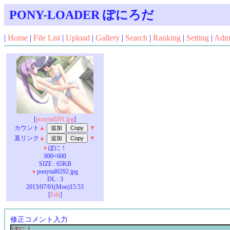
PONY-LOADER ぽにろだ
|
Home
|
File List
|
Upload
|
Gallery
|
Search
|
Ranking
|
Setting
|
Adm
[
ponytail291.jpg
]
カウント
▲
▼
直リンク
▲
▼
♦
ぽに！
800×600
SIZE : 65KB
♦
ponytail0292.jpg
DL : 3
2013/07/01(Mon)15:53
[
Edit
]
修正コメント入力