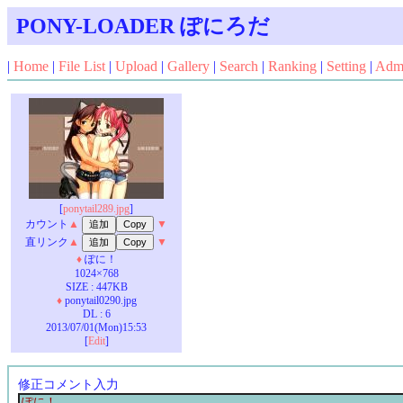
PONY-LOADER ぽにろだ
|
Home
|
File List
|
Upload
|
Gallery
|
Search
|
Ranking
|
Setting
|
Adm
[
ponytail289.jpg
]
カウント
▲
▼
直リンク
▲
▼
♦
ぽに！
1024×768
SIZE : 447KB
♦
ponytail0290.jpg
DL : 6
2013/07/01(Mon)15:53
[
Edit
]
修正コメント入力