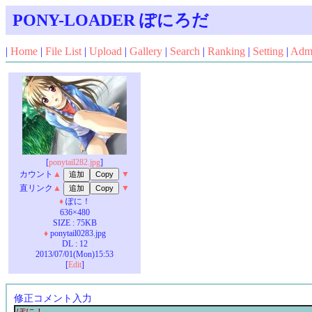
PONY-LOADER ぽにろだ
|
Home
|
File List
|
Upload
|
Gallery
|
Search
|
Ranking
|
Setting
|
Adm
[
ponytail282.jpg
]
カウント
▲
▼
直リンク
▲
▼
♦
ぽに！
636×480
SIZE : 75KB
♦
ponytail0283.jpg
DL : 12
2013/07/01(Mon)15:53
[
Edit
]
修正コメント入力