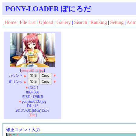
PONY-LOADER ぽにろだ
|
Home
|
File List
|
Upload
|
Gallery
|
Search
|
Ranking
|
Setting
|
Adm
[
ponytail132.jpg
]
カウント
▲
▼
直リンク
▲
▼
♦
ぽに！
800×600
SIZE : 129KB
♦
ponytail0133.jpg
DL : 13
2013/07/01(Mon)15:53
[
Edit
]
修正コメント入力