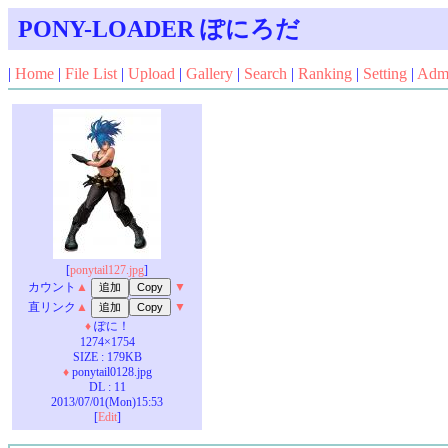
PONY-LOADER ぽにろだ
|
Home
|
File List
|
Upload
|
Gallery
|
Search
|
Ranking
|
Setting
|
Adm
[
ponytail127.jpg
]
カウント
▲
▼
直リンク
▲
▼
♦
ぽに！
1274×1754
SIZE : 179KB
♦
ponytail0128.jpg
DL : 11
2013/07/01(Mon)15:53
[
Edit
]