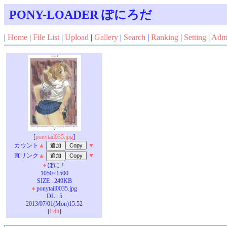
PONY-LOADER ぽにろだ
|
Home
|
File List
|
Upload
|
Gallery
|
Search
|
Ranking
|
Setting
|
Adm
[
ponytail035.jpg
]
カウント
▲
▼
直リンク
▲
▼
♦
ぽに！
1050×1500
SIZE : 249KB
♦
ponytail0035.jpg
DL : 5
2013/07/01(Mon)15:52
[
Edit
]