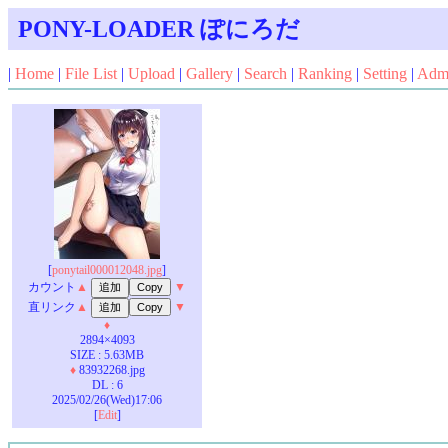
PONY-LOADER ぽにろだ
|
Home
|
File List
|
Upload
|
Gallery
|
Search
|
Ranking
|
Setting
|
Adm
[
ponytail000012048.jpg
]
カウント
▲
▼
直リンク
▲
▼
♦
2894×4093
SIZE : 5.63MB
♦
83932268.jpg
DL : 6
2025/02/26(Wed)17:06
[
Edit
]